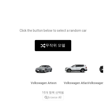
Click the button below to select a random car
무작위 모델
Volkswagen Arteon
Volkswagen Atlas
Volkswagen A
10개 항목 선택됨
Browse All