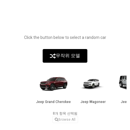
Click the button below to select a random car
무작위 모델
Jeep Grand Cherokee
Jeep Wagoneer
Jeep 
8개 항목 선택됨
Browse All