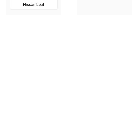
Nissan Leaf
»
«
Nissan Maxima
Nissan Murano