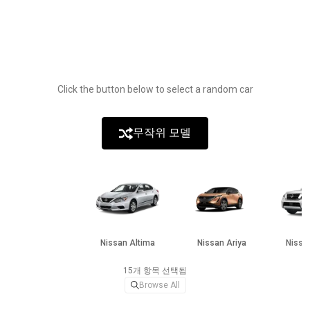
Click the button below to select a random car
무작위 모델
Nissan Altima
Nissan Ariya
Nissa
15개 항목 선택됨
Browse All