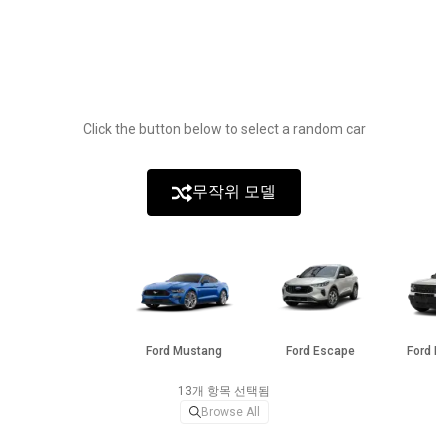
Click the button below to select a random car
무작위 모델
Ford Mustang
Ford Escape
Ford Br
13개 항목 선택됨
Browse All