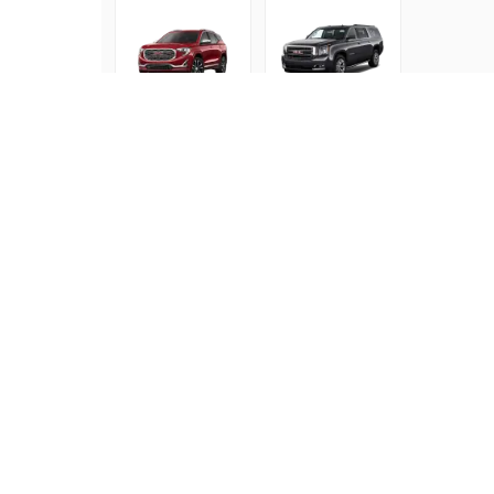
GMC Terrain
GMC Yukon