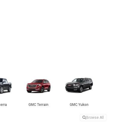
erra
GMC Terrain
GMC Yukon
Browse All