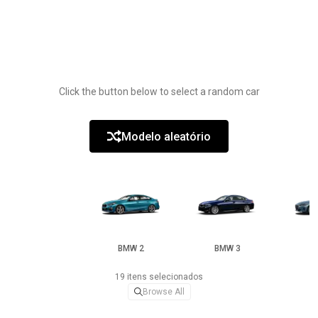
Click the button below to select a random car
Modelo aleatório
BMW 2
BMW 3
B
19 itens selecionados
Browse All