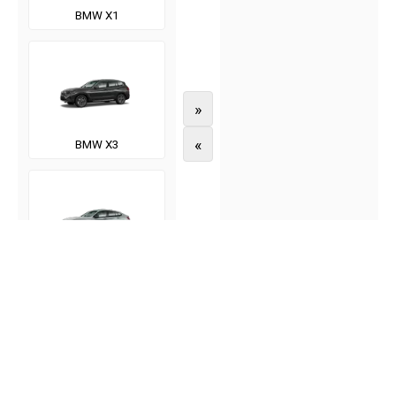
BMW X1
»
«
BMW X3
BMW X4