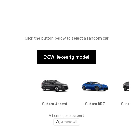
Click the button below to select a random car
Willekeurig model
Subaru Ascent
Subaru BRZ
Subaru
9 items geselecteerd
Browse All