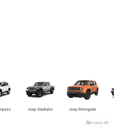
mpass
Jeep Gladiator
Jeep Renegade
Jeep Recon
Browse All