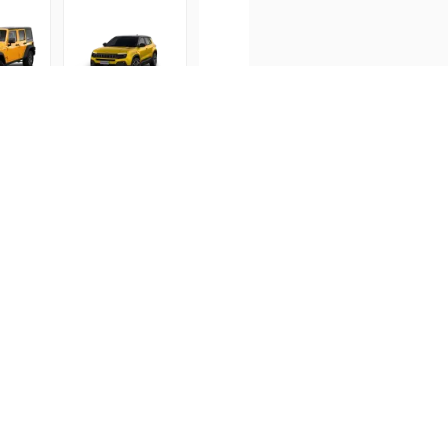
econ
Jeep Avenger