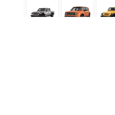
Jeep Gladiator
Jeep Renegade
Jeep R