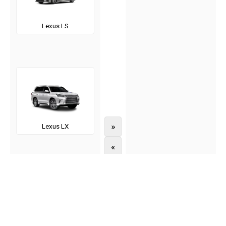
Lexus LS
»
Lexus LX
«