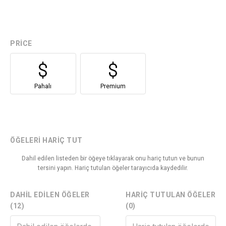
PRICE
Pahalı
Premium
ÖĞELERI HARIÇ TUT
Dahil edilen listeden bir öğeye tıklayarak onu hariç tutun ve bunun
tersini yapın. Hariç tutulan öğeler tarayıcıda kaydedilir.
DAHIL EDILEN ÖĞELER
HARIÇ TUTULAN ÖĞELER
(12)
(0)