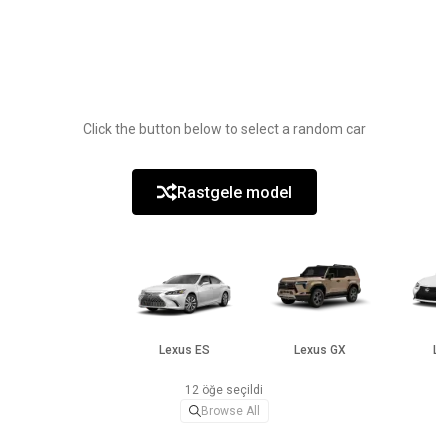
Click the button below to select a random car
Rastgele model
Lexus ES
Lexus GX
Le
12 öğe seçildi
Browse All