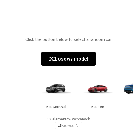
Click the button below to select a random car
Losowy model
Kia Carnival
Kia EV6
Ki
13 elementów wybranych
Browse All