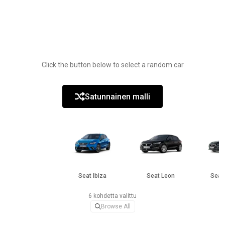
Click the button below to select a random car
Satunnainen malli
Seat Ibiza
Seat Leon
Seat
6 kohdetta valittu
Browse All