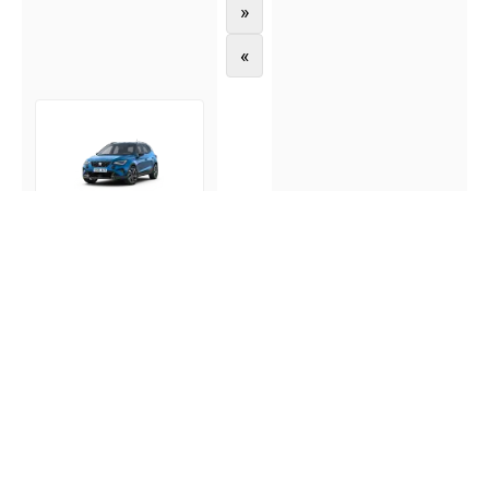
»
«
Seat Arona