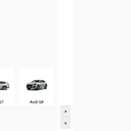
Q7
Audi Q8
»
«