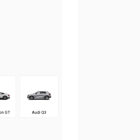
ron GT
Audi Q3