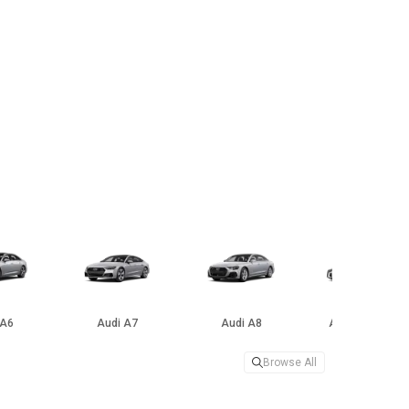
 A6
Audi A7
Audi A8
Audi e-tron GT
Browse All