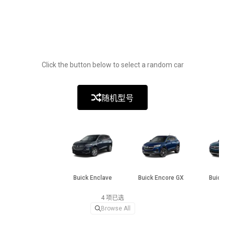
Click the button below to select a random car
随机型号
Buick Enclave
Buick Encore GX
Buick
4 项已选
Browse All